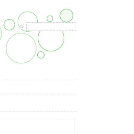
Suche
nach: