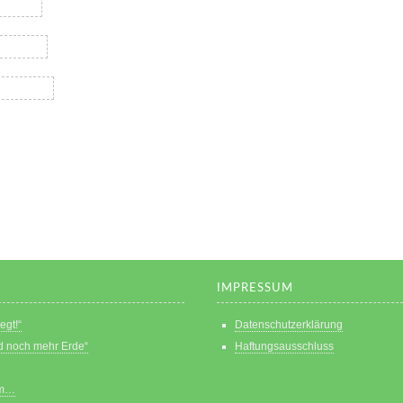
IMPRESSUM
egt!“
Datenschutzerklärung
d noch mehr Erde“
Haftungsausschluss
am…