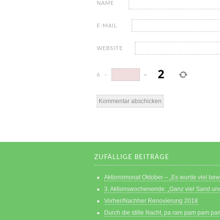
NAME
E-MAIL
WEBSITE
6
−
=
ZUFÄLLIGE BEITRÄGE
Aktionsmonat Oktober – „Es wurde viel bew
3. Aktionswochenende: „Ganz viel Sand un
Vorher/Nachher Renovierung 2018
Durch die stille Nacht, pa ram pam pam p