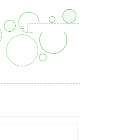
Suche
nach: